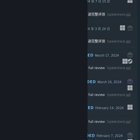
推荐
2024 年 7 月 15 日
阅读完整评测
$49.99
[spielecheck.gg]
推荐
2024 年 3 月 24 日
阅读完整评测
$39.99
[spielecheck.gg]
RECOMMENDED
March 17, 2024
Read the full review
$24.99
[spielecheck.gg]
RECOMMENDED
March 16, 2024
Read the full review
$29.99
[spielecheck.gg]
RECOMMENDED
February 14, 2024
Read the full review
$29.99
[spielecheck.gg]
RECOMMENDED
February 7, 2024