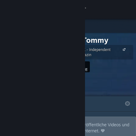
登录
商店
EinfachTommy
社区
SPIELECHECK - Independent
Gaming Magazin
关于
13
关注
关注者
客服
更改语言
精选
列表
关于
获取 Steam 手机应用
查看桌面版网站
Hi, ich bin Tommy! Ich streame Spiele, veröffentliche Videos und
schreibe Artikel – für tolle Menschen im Internet. 💙