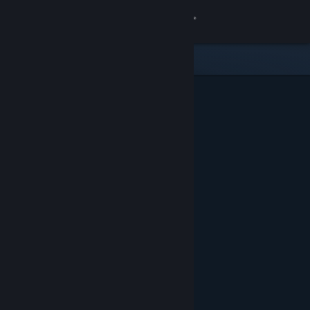
Přihlásit se
Obchod
Komunita
Informace
Podpora
Změnit jazyk
Mobilní aplikace služby Steam
Desktopová verze stránky