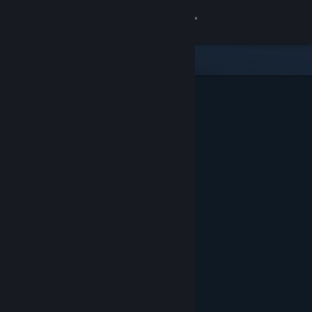
Bejelentkezés
Áruház
Közösség
Névjegy
Támogatás
Nyelvváltás
A Steam mobilalkalmazás beszerzése
Asztali weboldalra váltás