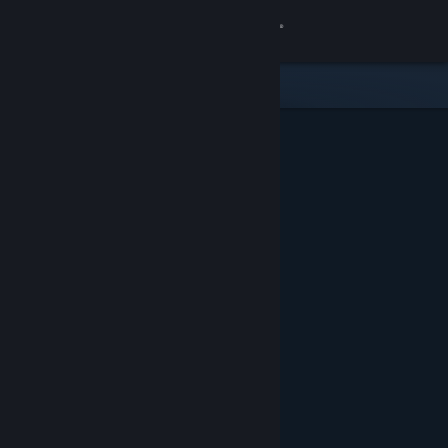
Iniciar sessão
Loja
Comunidade
Sobre
Apoio
Alterar idioma
Instala a app móvel do Steam
Ver versão para computadores