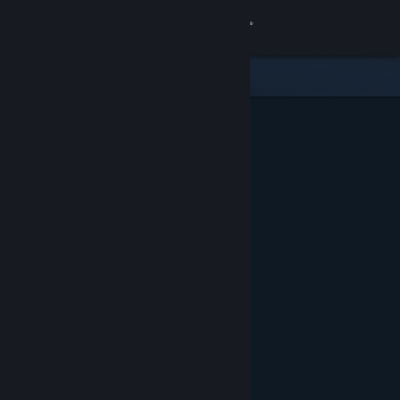
Kirjaudu sisään
Kauppa
Yhteisö
Tietoa
Tuki
Vaihda kieli
Hanki Steam-mobiilisovellus
Näytä työpöytäsivusto