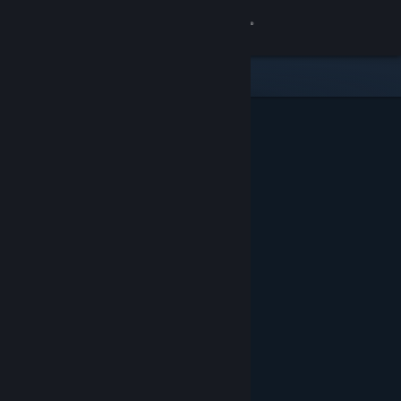
Giriş yap
Mağaza
Topluluk
Hakkında
Destek
Dili değiştir
Steam mobil uygulamasını yükle
Masaüstü internet sitesini görüntüle