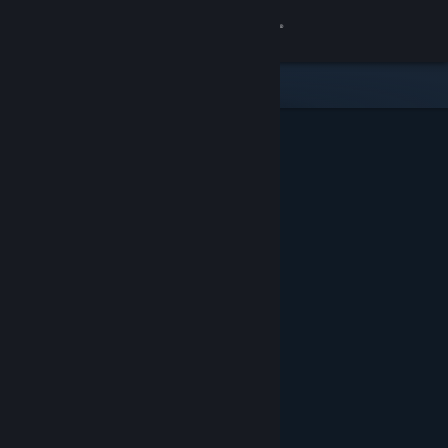
Přihlásit se
Obchod
Komunita
Informace
Podpora
Změnit jazyk
Mobilní aplikace služby Steam
Desktopová verze stránky