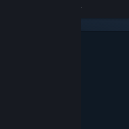
Zaloguj się
Sklep
Społeczność
Informacje
Wsparcie
Zmień język
Pobierz aplikację mobilną Steam
Wersja przeglądarkowa