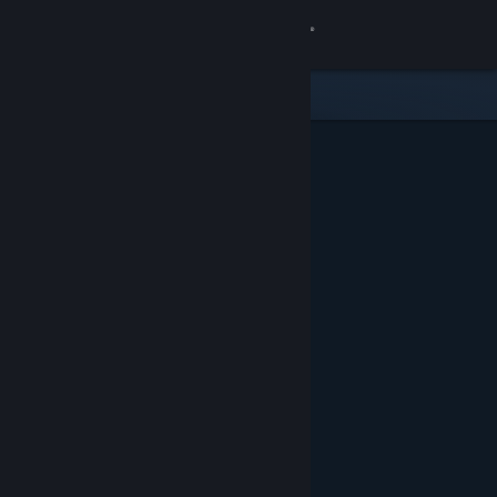
Giriş yap
Mağaza
Topluluk
Hakkında
Destek
Dili değiştir
Steam mobil uygulamasını yükle
Masaüstü internet sitesini görüntüle