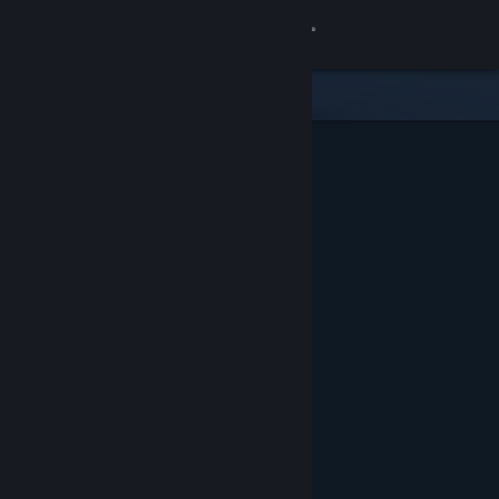
登入
商店
社群
關於
客服
變更語言
取得 Steam 行動應用程式
檢視電腦版網頁