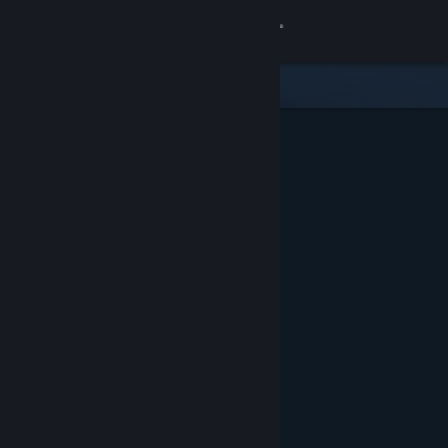
Giriş yap
Mağaza
Topluluk
Hakkında
Destek
Dili değiştir
Steam mobil uygulamasını yükle
Masaüstü internet sitesini görüntüle