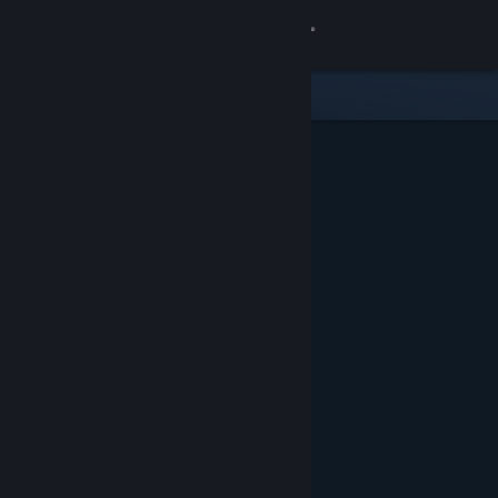
Inloggen
Winkel
Community
Over
Ondersteuning
Taal wijzigen
Download de mobiele Steam-app
Desktopwebsite weergeven