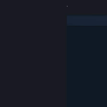
Logga in
Butik
Gemenskap
Om
Support
Byt språk
Skaffa Steams mobilapp
Se skrivbordswebbplats