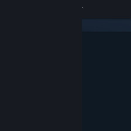
登录
商店
社区
关于
客服
更改语言
获取 Steam 手机应用
查看桌面版网站