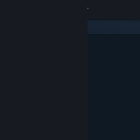
Logg inn
Butikk
Samfunn
Om
Kundestøtte
Bytt språk
Skaff deg Steam-appen på mobil
Vis skrivebordsversjon