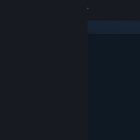
Iniciar sesión
Tienda
Comunidad
Acerca de
Soporte
Cambiar idioma
Descargar Steam Mobile
Ver versión clásica