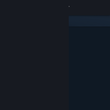
Увійти
Крамниця
Спільнота
Інформація
Підтримка
Змінити мову
Завантажити мобільний застосунок Steam
Переглянути повну версію