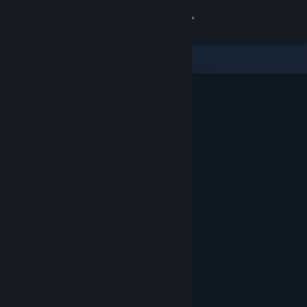
Giriş yap
Mağaza
Topluluk
Hakkında
Destek
Dili değiştir
Steam mobil uygulamasını yükle
Masaüstü internet sitesini görüntüle