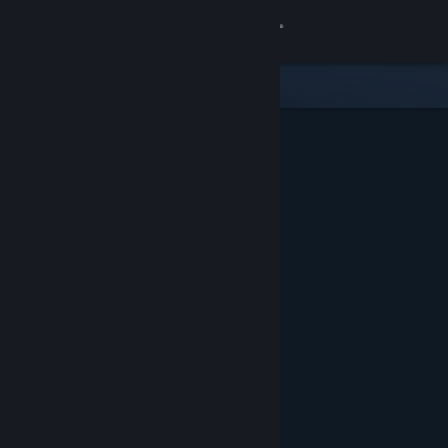
เข้าสู่ระบบ
ร้านค้า
ชุมชน
เกี่ยวกับ
ฝ่ายสนับสนุน
เปลี่ยนภาษา
รับแอป Steam แบบพกพา
ชมเว็บไซต์สำหรับเดสก์ท็อป