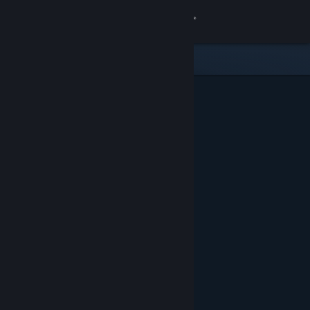
Σύνδεση
Κατάστημα
Κοινότητα
Σχετικά
Υποστήριξη
Αλλαγή γλώσσας
Αποκτήστε την εφαρμογή Steam για κινητές συσκευές
Προβολή ιστοσελίδας για υπολογιστές