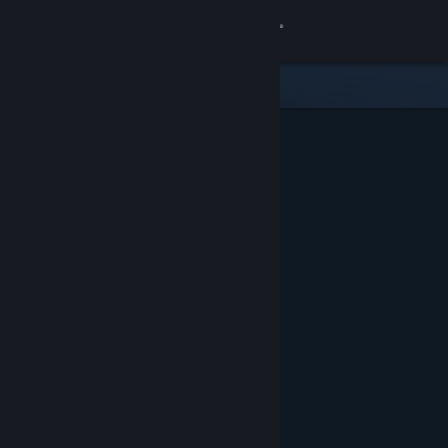
サインイン
ストア
コミュニティ
詳細
サポート
言語を変更
Steamモバイルアプリを入手
デスクトップウェブサイトを表示