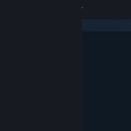
Giriş yap
Mağaza
Topluluk
Hakkında
Destek
Dili değiştir
Steam mobil uygulamasını yükle
Masaüstü internet sitesini görüntüle