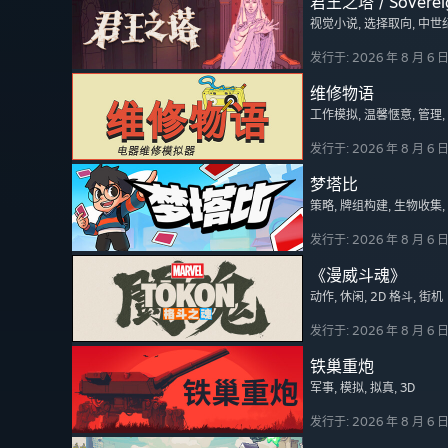
君王之塔 / Soverei
视觉小说
, 选择取向
, 中世
发行于: 2026 年 8 月 6 
维修物语
工作模拟
, 温馨惬意
, 管理
发行于: 2026 年 8 月 6 
梦塔比
策略
, 牌组构建
, 生物收集
发行于: 2026 年 8 月 6 
《漫威斗魂》
动作
, 休闲
, 2D 格斗
, 街机
发行于: 2026 年 8 月 6 
铁巢重炮
军事
, 模拟
, 拟真
, 3D
发行于: 2026 年 8 月 6 