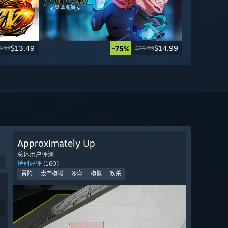
$13.49
$14.99
-75%
9.99
$59.99
Approximately Up
总体用户评测
9
特别好评
(160)
冒险
太空模拟
沙盒
模拟
欢乐
9