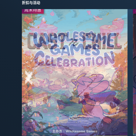
折扣与活动
周末特惠
周末特惠
发行商特卖
-50%
$3.99
$7.99
最高可省 -85%
-20%
$31.99
$39.99