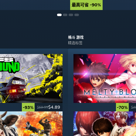
最高可省 -90%
最高可省 -90%
格斗
游戏
精选标签
$4.89
-93%
-70%
$69.99
$4