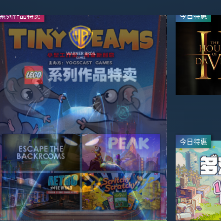
系列作品特卖
周末特惠
今日特惠
今日特惠
今日特惠
直播
最高可省 -80%
-95%
$2.99
$59.99
今日特惠
今日特惠
-50%
-70%
$19.99
$17.99
$39.99
$59.99