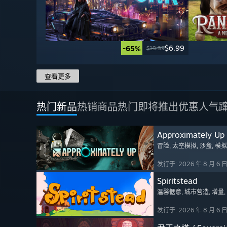
$6.99
-65%
$19.99
查看更多
热门新品
热销商品
热门即将推出
优惠
人气
Approximately Up
冒险
, 太空模拟
, 沙盒
, 模拟
发行于: 2026 年 8 月 6 
Spiritstead
温馨惬意
, 城市营造
, 增量
发行于: 2026 年 8 月 6 