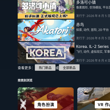
多洛可小镇
像素图形
, 农场模拟
, 平台
发行于: 2026 年 8 月 5 
赤鸟
探索
, 动作
, 冒险
, 2D 平台
发行于: 2026 年 8 月 5 
Korea. IL-2 Series
飞行
, 动作
, 虚拟现实
, 军事
发行于: 2026 年 8 月 4 
查看更多：
或
热门新品
全部新品
按类别浏览
角色扮演
剧情丰富
格斗
冒险
类 ROG
视觉小
VR 
竞速