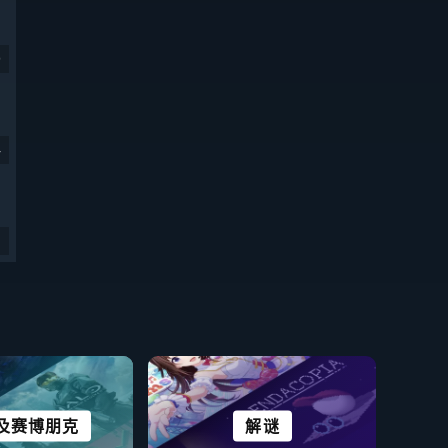
9
4
及赛博朋克
市及定居点
开放世界
模拟
免费开玩
解谜
恐怖
休闲