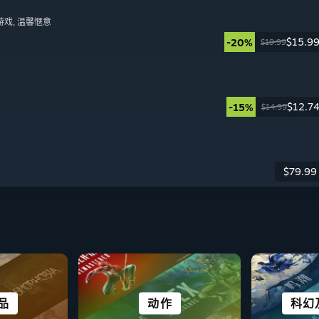
游戏
, 温馨惬意
$15.9
-20%
$19.99
日
$12.7
-15%
$14.99
日
$79.99
日
UE
说
作品
非常适合 DECK
动作
生存
策略
科幻
城