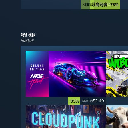
-35%
最高可省 -75%
$9.74
$14.99
驾驶
模拟
精选标签
$3.49
-95%
$69.99