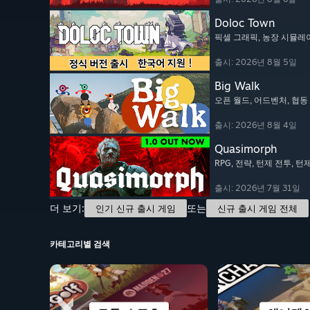
Doloc Town
픽셀 그래픽
, 농장 시뮬레
출시: 2026년 8월 5일
Big Walk
오픈 월드
, 어드벤처
, 협
출시: 2026년 8월 4일
Quasimorph
RPG
, 전략
, 턴제 전투
, 턴
출시: 2026년 7월 31일
더 보기:
또는
인기 신규 출시 게임
신규 출시 게임 전체
카테고리별 검색