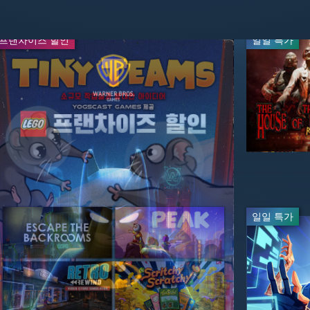
프랜차이즈 할인
주말 특가
일일 특가
일일 특가
실시간 방송
-20%
-95%
$55.99
$2.49
$69.99
$49.99
일일 특가
일일 특가
-50%
-67%
$23.09
$19.99
$69.99
$39.99