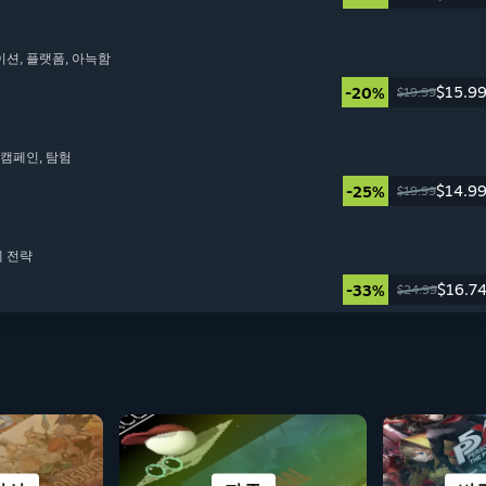
이션
, 플랫폼
, 아늑함
$15.9
-20%
$19.99
동 캠페인
, 탐험
$14.9
-25%
$19.99
제 전략
$16.7
-33%
$24.99