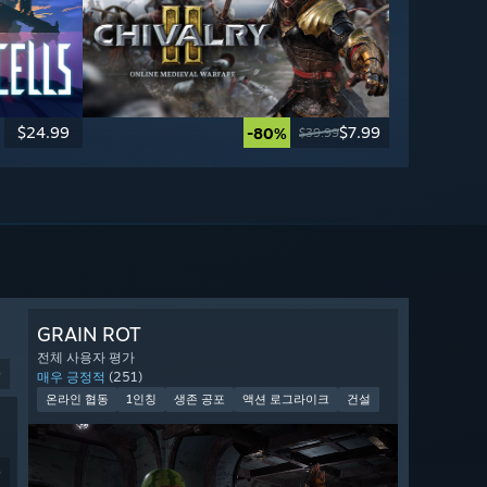
$24.99
$7.99
-80%
$39.99
GRAIN ROT
전체 사용자 평가
9
매우 긍정적
(251)
온라인 협동
1인칭
생존 공포
액션 로그라이크
건설
9