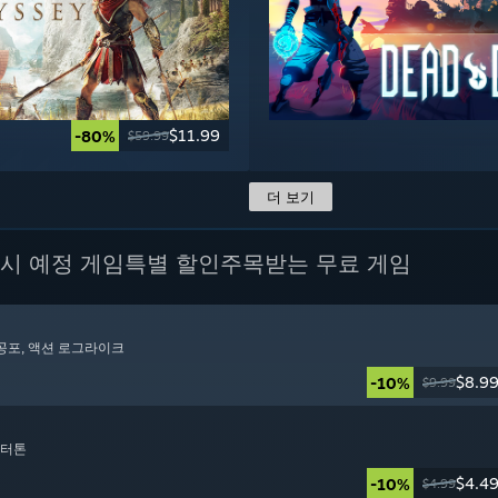
$11.99
-80%
$59.99
더 보기
시 예정 게임
특별 할인
주목받는 무료 게임
 공포
, 액션 로그라이크
$8.9
-10%
$9.99
렉터톤
$4.4
-10%
$4.99