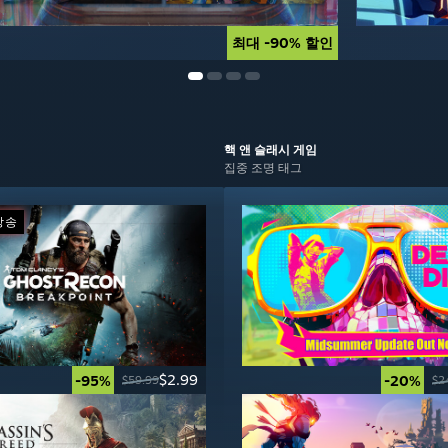
최대 -90% 할인
최대 -90% 할인
핵 앤 슬래시
게임
집중 조명 태그
방송
$2.99
-95%
-20%
$59.99
$2