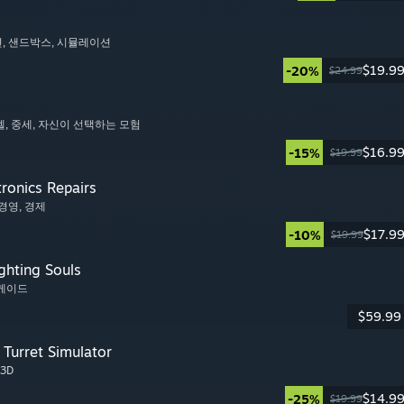
션
, 샌드박스
, 시뮬레이션
$19.9
-20%
$24.99
벨
, 중세
, 자신이 선택하는 모험
$16.9
-15%
$19.99
tronics Repairs
 경영
, 경제
$17.9
-10%
$19.99
ghting Souls
아케이드
$59.99
Turret Simulator
 3D
$14.9
-25%
$19.99