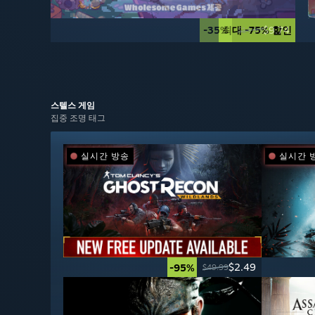
-35%
최대 -75% 할인
$9.74
$14.99
스텔스
게임
집중 조명 태그
실시간 방송
실시간 
$2.49
-95%
$49.99