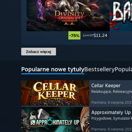
$11.24
-75%
$44.99
Zobacz więcej
Popularne nowe tytuły
Bestsellery
Popul
Cellar Keeper
Relaksujące
, Rekreacyjn
Premiera: 6 sierpnia 20
Approximately Up
Przygodowe
, Symulator
Premiera: 6 sierpnia 20