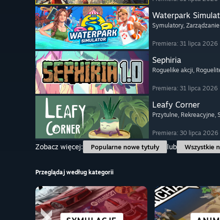
Waterpark Simulat
Symulatory
, Zarządzanie
Premiera: 31 lipca 2026
Sephiria
Roguelike akcji
, Roguelit
Premiera: 31 lipca 2026
Leafy Corner
Przytulne
, Rekreacyjne
,
Premiera: 30 lipca 2026
Zobacz więcej:
lub
Popularne nowe tytuły
Wszystkie n
Przeglądaj według kategorii