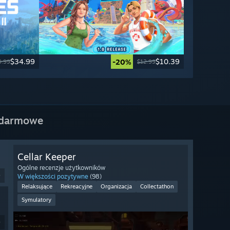
$34.99
$10.39
-20%
9.99
$12.99
 darmowe
Cellar Keeper
Ogólne recenzje użytkowników
9
W większości pozytywne
(98)
Relaksujące
Rekreacyjne
Organizacja
Collectathon
Symulatory
9