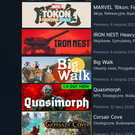
MARVEL Tōkon: Fi
Akcja
, Rekreacyjne
, Bija
Premiera: 6 sierpnia 20
IRON NEST: Heavy 
Wojskowe
, Symulatory
, 
Premiera: 6 sierpnia 20
Big Walk
Otwarty świat
, Przygodo
Premiera: 4 sierpnia 20
Quasimorph
RPG
, Strategiczne
, Walk
Premiera: 31 lipca 2026
Corsair Cove
Strategiczne
, Budowanie
Premiera: 31 lipca 2026