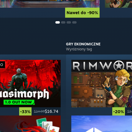
Nawet do -90%
Nawet do -90%
GRY
EKONOMICZNE
Wyróżniony tag
WO
$16.74
-33%
-20%
$24.99
$3