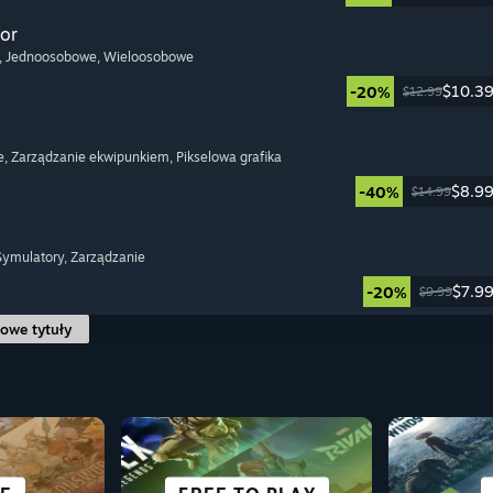
or
, Jednoosobowe
, Wieloosobowe
$10.3
-20%
$12.99
e
, Zarządzanie ekwipunkiem
, Pikselowa grafika
$8.9
-40%
$14.99
 Symulatory
, Zarządzanie
$7.9
-20%
$9.99
owe tytuły
SCIENCE FICTION I