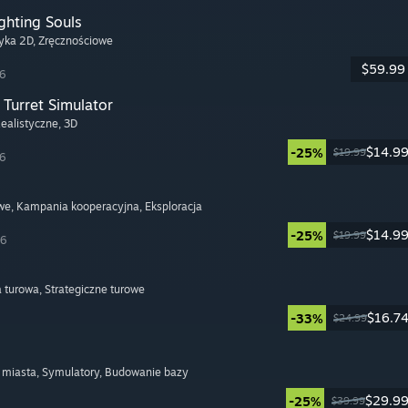
ghting Souls
tyka 2D
, Zręcznościowe
$59.99
26
Turret Simulator
Realistyczne
, 3D
$14.9
-25%
$19.99
26
we
, Kampania kooperacyjna
, Eksploracja
$14.9
-25%
$19.99
26
a turowa
, Strategiczne turowe
$16.7
-33%
$24.99
 miasta
, Symulatory
, Budowanie bazy
$29.9
-25%
$39.99