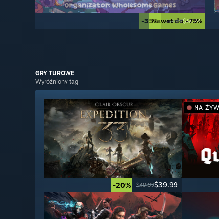
-35%
Nawet do -75%
$9.74
$14.99
GRY
TUROWE
Wyróżniony tag
NA ŻY
$39.99
-20%
$49.99