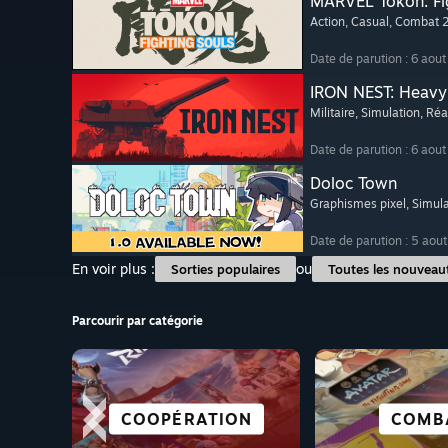
MARVEL Tōkon: Fi
Action
, Casual
, Combat 
Date de parution : 6 aou
IRON NEST: Heavy 
Militaire
, Simulation
, Réa
Date de parution : 6 aou
Doloc Town
Graphismes pixel
, Simul
Date de parution : 5 aou
En voir plus :
ou
Sorties populaires
Toutes les nouveau
Parcourir par catégorie
PARFAITS
COOPÉRATION
HORREUR
ACTION
VR
STRATÉ
COMB
COUR
STEAM 