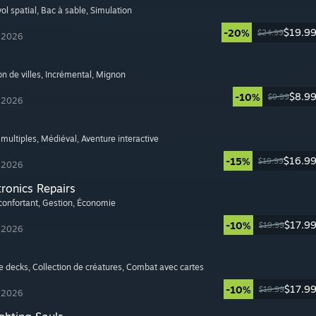
ol spatial
, Bac à sable
, Simulation
$19.9
-20%
$24.99
t 2026
on de villes
, Incrémental
, Mignon
$8.9
-10%
$9.99
t 2026
 multiples
, Médiéval
, Aventure interactive
$16.9
-15%
$19.99
t 2026
tronics Repairs
confortant
, Gestion
, Économie
$17.9
-10%
$19.99
t 2026
de decks
, Collection de créatures
, Combat avec cartes
$17.9
-10%
$19.99
t 2026