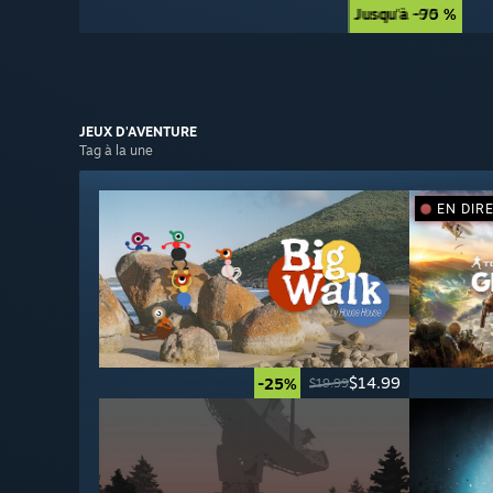
Jusqu'à -90 %
Jusqu'à -75 %
JEUX
D'AVENTURE
Tag à la une
EN DIR
$14.99
-25%
$19.99