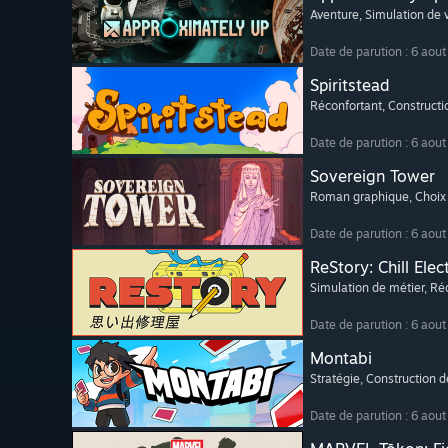
Aventure
, Simulation de v
Date de parution : 6 aou
Spiritstead
Réconfortant
, Constructi
Date de parution : 6 aou
Sovereign Tower
Roman graphique
, Choix
Date de parution : 6 aou
ReStory: Chill Elec
Simulation de métier
, Ré
Date de parution : 6 aou
Montabi
Stratégie
, Construction 
Date de parution : 6 aou