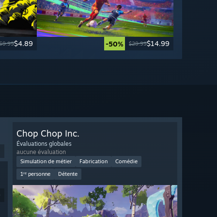
$4.89
$14.99
-50%
69.99
$29.99
Chop Chop Inc.
Évaluations globales
aucune évaluation
Simulation de métier
Fabrication
Comédie
1ʳᵉ personne
Détente
9