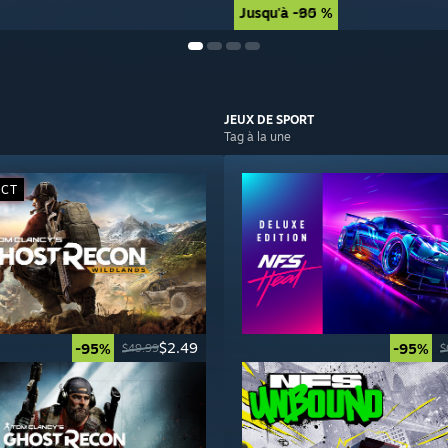
Jusqu'à -90 %
Jusqu'à -85 %
JEUX DE
SPORT
Tag à la une
ECT
$2.49
-95%
-95%
$49.99
$