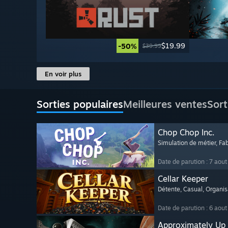
$19.99
-50%
$39.99
En voir plus
Sorties populaires
Meilleures ventes
Sort
Chop Chop Inc.
Simulation de métier
, Fa
Date de parution : 7 aou
Cellar Keeper
Détente
, Casual
, Organis
Date de parution : 6 aou
Approximately Up