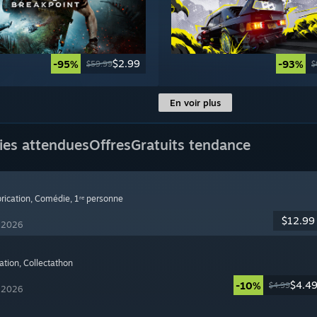
$2.99
-95%
-93%
$59.99
$
En voir plus
ies attendues
Offres
Gratuits tendance
brication
, Comédie
, 1ʳᵉ personne
$12.99
t 2026
ation
, Collectathon
$4.4
-10%
$4.99
t 2026