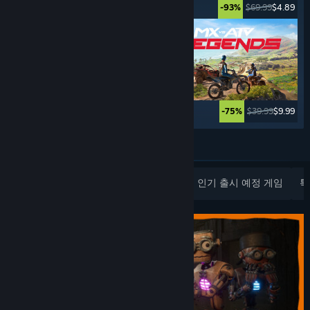
$69.99
$3.49
$69.99
$4.89
-95%
-93%
$19.99
$6.99
$39.99
$9.99
-65%
-75%
더 보기
인기 신규 출시 게임
최고 인기 게임
인기 출시 예정 게임
특