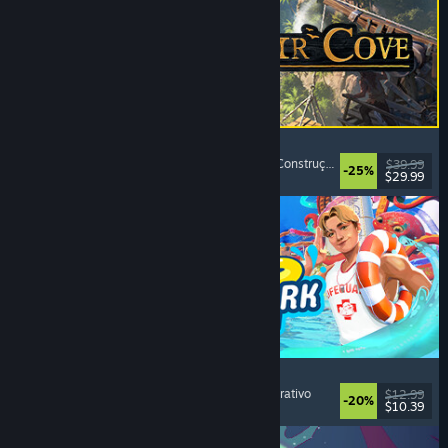
Corsair Cove
Estratégia
, Construção de Cidades
, Simulação
, Construção de Bases
$39.99
-25%
$29.99
Lançamento: 31/jul./2026
Waterpark Simulator
Simulação
, Gerenciamento
, Um Jogador
, Cooperativo
$12.99
-20%
$10.39
Lançamento: 31/jul./2026