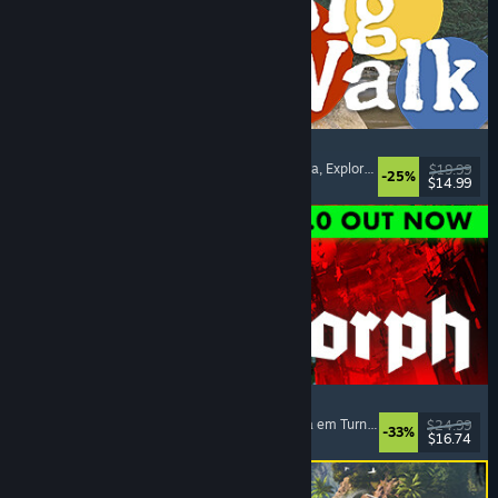
Big Walk
Mundo Aberto
, Aventura
, Campanha Cooperativa
, Exploração
$19.99
-25%
$14.99
Lançamento: 4/ago./2026
Quasimorph
RPG
, Estratégia
, Combate em Turnos
, Estratégia em Turnos
$24.99
-33%
$16.74
Lançamento: 31/jul./2026