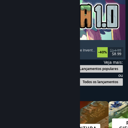
Sephiria
Roguelike de Ação
, Roguelite
, Gerenciamento de Inventário
, Gráficos Pixelado
$14.99
-40%
$8.99
Lançamento: 31/jul./2026
Veja mais:
Lançamentos populares
ou
Todos os lançamentos
Explore por categoria