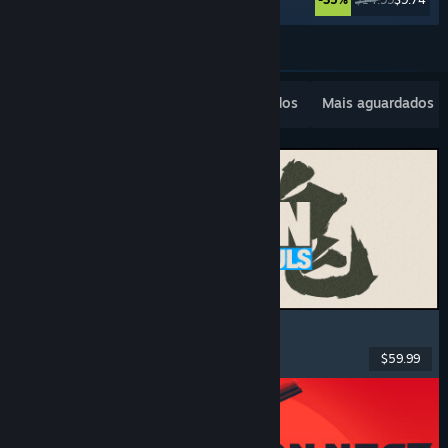
Ver mais
Lançamentos populares
Mais vendidos
Mais aguardados
MARVEL Tōkon: Fighting Souls
Ação
, Casual
, Luta 2D
, Arcade
$59.99
Lançamento: 6/ago./2026