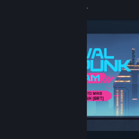
Iniciar sessão
Loja
Comunidade
Sobre
Suporte
Alterar idioma
Baixe o aplicativo móvel do Steam
Ver versão para computadores
Destaques e recomendados