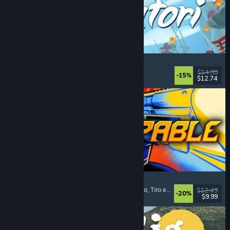
Akatori
Exploração
, Ação
, Aventura
, Plataforma 2D
$14.99
-15%
$12.74
Lançamento: 5/ago./2026
Gunstoppable
Roguelike de Ação
, Tiro em Arena
, Tiro de Tiozão
, Tiro em Primeira Pessoa (FPS)
$12.49
-20%
$9.99
Lançamento: 5/ago./2026