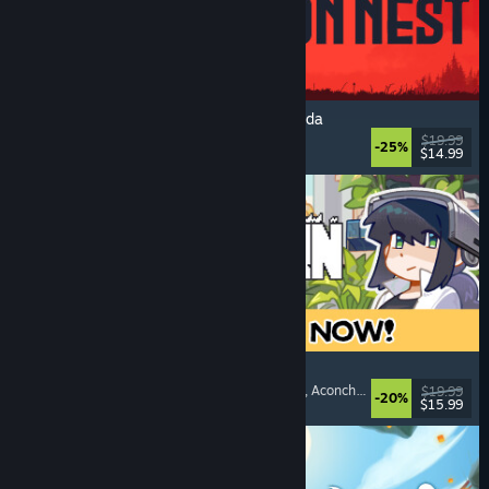
IRON NEST: Simulador de Artilharia Pesada
Militar
, Simulação
, Realístico
, 3D
$19.99
-25%
$14.99
Lançamento: 6/ago./2026
Doloc Town
Simulador Rural
, Gráficos Pixelados
, Plataforma
, Aconchegante
$19.99
-20%
$15.99
Lançamento: 5/ago./2026