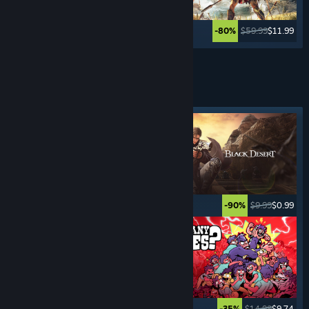
$49.99
$59.99
$11.99
-80%
Ver mais
JOGOS DE
RPG
Marcador em destaque
$59.99
$17.99
$9.99
$0.99
-70%
-90%
$39.99
$9.99
$14.99
$9.74
-75%
-35%