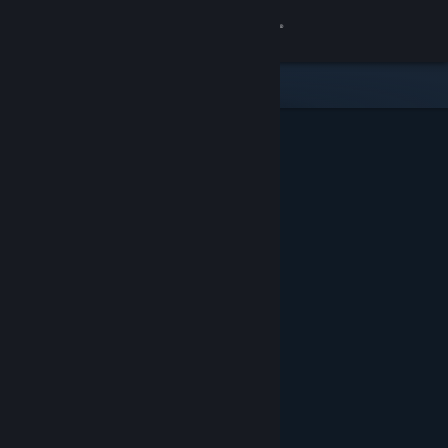
Zaloguj się
Sklep
Społeczność
Informacje
Wsparcie
Zmień język
Pobierz aplikację mobilną Steam
Wersja przeglądarkowa