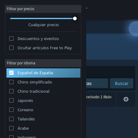
Iniciar sesión
Filtrar por precio
Cualquier precio
Tienda
Descuentos y eventos
Comunidad
Ocultar artículos Free to Play
Editor: Picroma
Acerca de
Filtrar por idioma
Ordenar por
Relevancia
Español de España
Soporte
Chino simplificado
Buscar
Chino tradicional
Cambiar idioma
0 resultados coinciden con la búsqueda. Se ha excluido 1 título
Japonés
basándose en tus preferencias.
Descargar Steam Mobile
Coreano
Tailandés
Ver versión clásica
Árabe
Indonesio