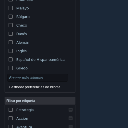
Malayo
Búlgaro
Checo
Danés
Alemán
Inglés
Español de Hispanoamérica
Griego
Gestionar preferencias de idioma
Filtrar por etiqueta
© Valve Corporation. Todos los derechos reservados.
Todas las marcas registradas pertenecen a sus
Estrategia
respectivos dueños en EE. UU. y otros países.
Política
de Privacidad
|
Información legal
|
Accesibilidad
|
Acuerdo de Suscriptor a Steam
|
Reembolsos
|
Acción
Cookies
Aventura