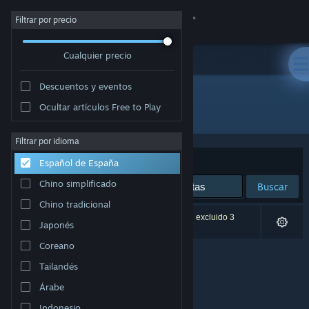
Iniciar sesión
Filtrar por precio
Cualquier precio
Tienda
Descuentos y eventos
Comunidad
Ocultar artículos Free to Play
Editor: Chroma Coda
Acerca de
Filtrar por idioma
Ordenar por
Relevancia
Español de España
Soporte
Chino simplificado
Buscar
Chino tradicional
Cambiar idioma
0 resultados coinciden con la búsqueda. Se han excluido 3
Japonés
títulos basándose en tus preferencias.
Descargar Steam Mobile
Coreano
Tailandés
Ver versión clásica
Árabe
Indonesio