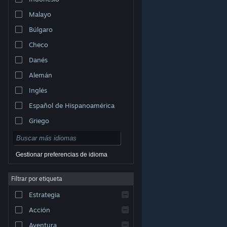
Malayo
Búlgaro
Checo
Danés
Alemán
Inglés
Español de Hispanoamérica
Griego
Gestionar preferencias de idioma
Filtrar por etiqueta
© Valve Corporation. Todos los derechos reservados.
Todas las marcas registradas pertenecen a sus
Estrategia
respectivos dueños en EE. UU. y otros países.
Política
de Privacidad
|
Información legal
|
Accesibilidad
|
Acuerdo de Suscriptor a Steam
|
Reembolsos
|
Acción
Cookies
Aventura