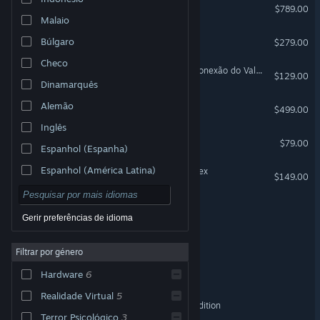
Steam Deck
$789.00
Malaio
Comandos do Valve Index
Búlgaro
$279.00
Checo
Substituição do Cabo de Conexão do Valve Index
$129.00
Dinamarquês
Headset do Valve Index
Alemão
$499.00
Inglês
Base do Steam Deck
$79.00
Espanhol (Espanha)
Espanhol (América Latina)
Estação-base do Valve Index
$149.00
Steam Controller (2015)
Gerir preferências de idioma
HP Reverb G2
Filtrar por género
VIVE Cosmos Elite
Hardware
6
Realidade Virtual
5
HP Reverb G2 Omnicept Edition
Terror Psicológico
3