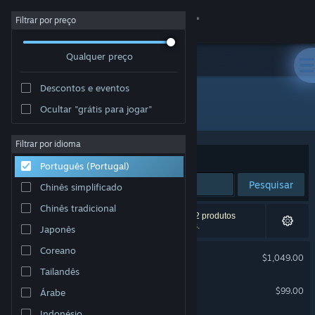
Iniciar sessão
Filtrar por preço
Qualquer preço
Loja
Descontos e eventos
Comunidade
Todos os produtos
Ocultar "grátis para jogar"
Sobre
Filtrar por idioma
Ordenar por
Relevância
Português (Portugal)
Apoio
Pesquisar
Chinês simplificado
Chinês tradicional
Alterar idioma
18 resultados correspondentes à tua pesquisa. 2 produtos
foram excluídos com base nas tuas preferências.
Japonês
Instala a app móvel do Steam
Coreano
Steam Machine
$1,049.00
Tailandês
Ver versão para computadores
Steam Controller
$99.00
Árabe
Indonésio