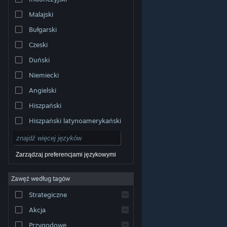
Malajski
Bułgarski
Czeski
Duński
Niemiecki
Angielski
Hiszpański
Hiszpański latynoamerykański
Zarządzaj preferencjami językowymi
Zawęź według tagów
© Valve Corporation. Wszelkie prawa zastrzeżone.
Wszystkie znaki handlowe są własnością ich prawnych
Strategiczne
właścicieli w Stanach Zjednoczonych i innych krajach.
Polityka prywatności
|
Informacje prawne
|
Ułatwienia
dostępu
|
Umowa użytkownika Steam
|
Zwrot
Akcja
pieniędzy
|
Ciasteczka
Przygodowe