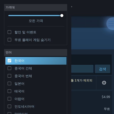
로그인
가격대
모든 가격
상점
할인 및 이벤트
커뮤니티
무료 플레이 게임 숨기기
배급사: Blue Technology Sp. z o.o.
정보
언어
정렬 기준
연관성
한국어
지원
중국어 간체
검색
중국어 번체
언어 변경
검색 결과가 2개 있습니다. 환경 설정에 따라 타이틀 1개가 제외되
일본어
었습니다.
Steam 모바일 앱 다운로드
태국어
Regenesis Arcade
$4.99
아랍어
PC 웹사이트 보기
VR 전용
인도네시아어
Regenesis Arcade Lite
무료
VR 전용
말레이어