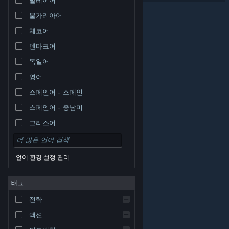
불가리아어
체코어
덴마크어
독일어
영어
스페인어 - 스페인
스페인어 - 중남미
그리스어
언어 환경 설정 관리
태그
© Valve Corporation. 모든 권리 보유. 모든 상표는 미국
전략
및 기타 국가에서 각각 해당 소유자의 재산입니다.
개인정
보 처리방침
|
법적 고지
|
접근성
|
Steam 이용 약관
|
환불
|
쿠키
액션