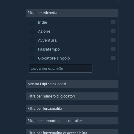
Tedesco
Filtra per etichetta
Inglese
Indie
Spagnolo - Spagna
Azione
Spagnolo - America Latina
Avventura
Passatempo
Giocatore singolo
Simulazione
GDR
Mostra i tipi selezionati
Strategia
2D
Filtra per numero di giocatori
Accesso anticipato
Filtra per funzionalità
3D
Filtra per supporto per i controller
Free-to-Play
Atmosfera ben riuscita
Filtra per funzionalità di accessibilità