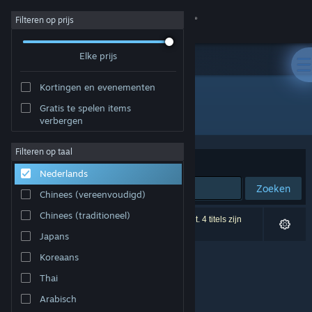
Inloggen
Filteren op prijs
Elke prijs
Winkel
Kortingen en evenementen
Community
Gratis te spelen items
Ontwikkelaar: Furoshiki Lab.
verbergen
Over
Filteren op taal
Sorteren op
Relevantie
Nederlands
Ondersteuning
Zoeken
Chinees (vereenvoudigd)
Taal wijzigen
Chinees (traditioneel)
0 resultaten komen overeen met je zoekopdracht. 4 titels zijn
uitgesloten op basis van je voorkeuren.
Japans
Download de mobiele Steam-app
Koreaans
Desktopwebsite weergeven
Thai
Arabisch