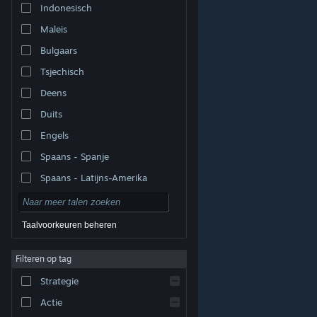
Indonesisch
Maleis
Bulgaars
Tsjechisch
Deens
Duits
Engels
Spaans - Spanje
Spaans - Latijns-Amerika
Taalvoorkeuren beheren
Filteren op tag
© Valve Corporation. Alle rechten voorbehouden. Alle
handelsmerken zijn eigendom van hun respectieve
eigenaren in de Verenigde Staten en andere landen.
Strategie
Privacybeleid
|
Juridische informatie
|
Toegankelijkheid
|
Steam Subscriber Agreement
|
Terugbetalingen
|
Cookies
Actie