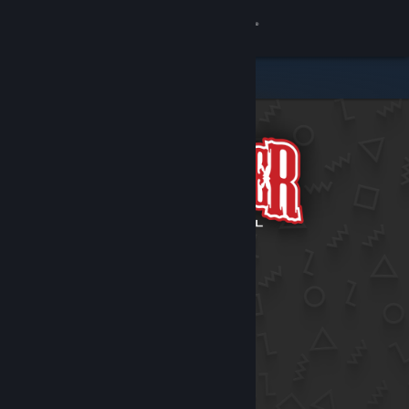
Bejelentkezés
Áruház
Közösség
Névjegy
Támogatás
Nyelvváltás
A Steam mobilalkalmazás beszerzése
Asztali weboldalra váltás