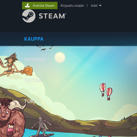
Asenna Steam
Kirjaudu sisään
|
kieli
KAUPPA
YHTEISÖ
TIETOA
TUKI