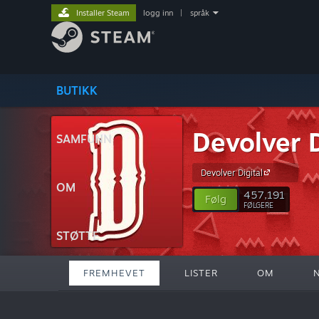
Installer Steam
logg inn
|
språk
BUTIKK
Devolver D
SAMFUNN
Devolver Digital
OM
457,191
Følg
FØLGERE
STØTTE
FREMHEVET
LISTER
OM