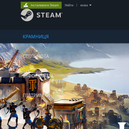
Інсталювати Steam
Увійти
|
мова
КРАМНИЦЯ
СПІЛЬНОТА
ІНФОРМАЦІЯ
ПІДТРИМКА