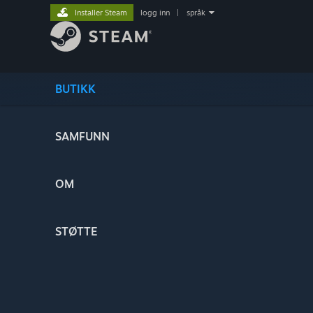
Installer Steam
logg inn
|
språk
BUTIKK
SAMFUNN
OM
STØTTE