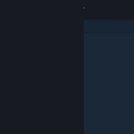
登录
商店
社区
关于
客服
更改语言
获取 Steam 手机应用
查看桌面版网站