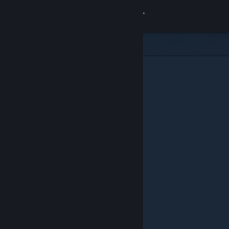
Inloggen
Winkel
Community
Over
Ondersteuning
Taal wijzigen
Download de mobiele Steam-app
Desktopwebsite weergeven