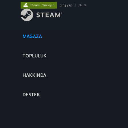
Steam'i Yükleyin
giriş yap
|
dil
MAĞAZA
TOPLULUK
HAKKINDA
DESTEK