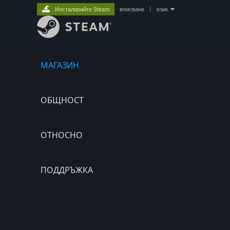
Инсталирайте Steam
вписване
|
език
МАГАЗИН
ОБЩНОСТ
ОТНОСНО
ПОДДРЪЖКА