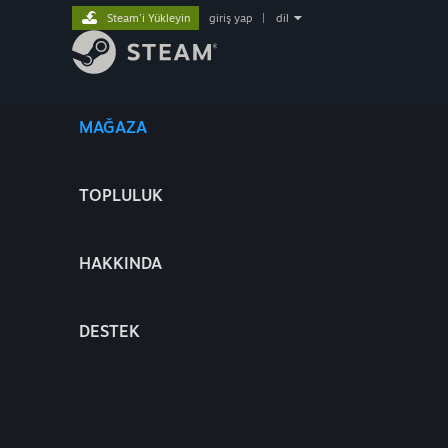
Steam'i Yükleyin
giriş yap
|
dil
MAĞAZA
TOPLULUK
HAKKINDA
DESTEK