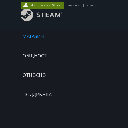
Инсталирайте Steam
вписване
|
език
МАГАЗИН
ОБЩНОСТ
ОТНОСНО
ПОДДРЪЖКА