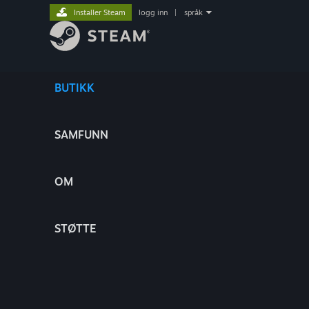
Installer Steam
logg inn
|
språk
BUTIKK
SAMFUNN
OM
STØTTE