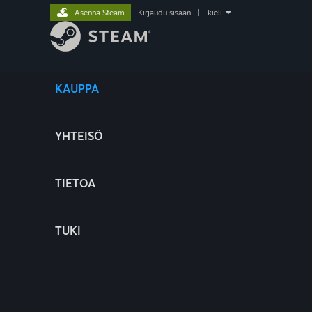
Asenna Steam
Kirjaudu sisään
|
kieli
KAUPPA
YHTEISÖ
TIETOA
TUKI