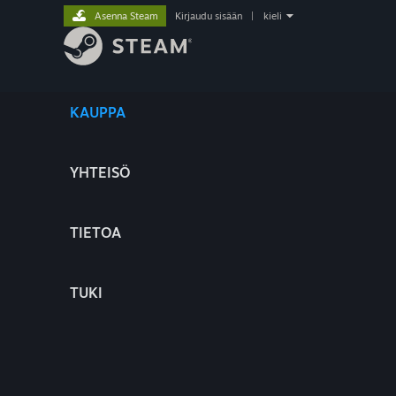
Asenna Steam
Kirjaudu sisään
|
kieli
KAUPPA
YHTEISÖ
TIETOA
TUKI